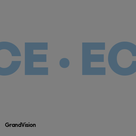
· EC
GrandVision