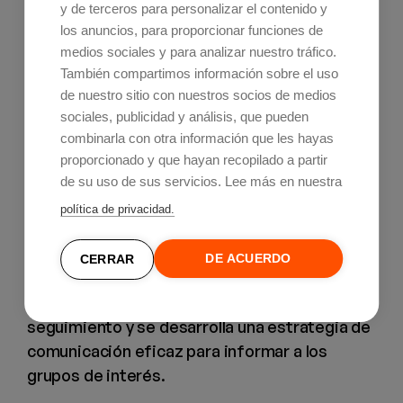
y de terceros para personalizar el contenido y
negocio.
los anuncios, para proporcionar funciones de
medios sociales y para analizar nuestro tráfico.
También compartimos información sobre el uso
4. Planificación de la implementación
de nuestro sitio con nuestros socios de medios
Antes de comenzar a materializar la
sociales, publicidad y análisis, que pueden
transformación digital, es muy importante
combinarla con otra información que les hayas
que la empresa consultora te ayude a
proporcionado y que hayan recopilado a partir
planificarla. Para ello,
los expertos deben
de su uso de sus servicios. Lee más en nuestra
proporcionar un plan detallado para
política de privacidad.
implementar la estrategia digital
, en el que
se identifican los hitos y objetivos
DE ACUERDO
CERRAR
intermedios que permitirán monitorear el
progreso, se establecen indicadores de
seguimiento y se desarrolla una estrategia de
comunicación eficaz para informar a los
grupos de interés.