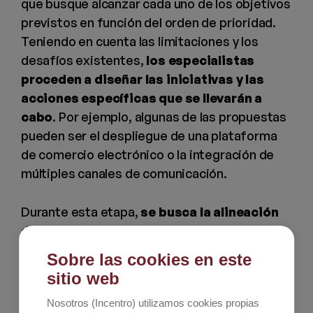
que busque alcanzar cada uno de los objetivos
previstos en función del orden de prioridad.
Teniendo en cuenta las limitaciones y los
desafíos existentes,
los especialistas
proceden a diseñar las iniciativas y las
acciones específicas que se llevarán a
cabo
. Por ejemplo, algunas de las propuestas
pueden ser el despliegue de una plataforma
de comercio electrónico o la integración de
múltiples canales de comunicación.
Durante esta etapa,
se busca la alineación
de la estrategia digital con otras áreas de
la empresa
, como marketing, operaciones y
Sobre las cookies en este
área financiera. Con ello, la empresa
sitio web
consultora garantiza una implementación
Nosotros (Incentro) utilizamos cookies propias
sinérgica entre los diferentes aspectos del