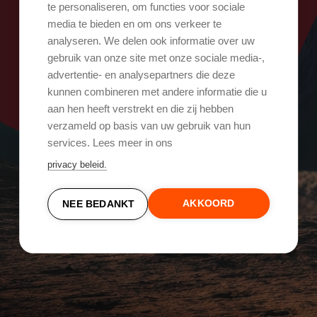
Oops, er ging iets mis!
te personaliseren, om functies voor sociale
media te bieden en om ons verkeer te
analyseren. We delen ook informatie over uw
Probeer het opnieuw
gebruik van onze site met onze sociale media-,
advertentie- en analysepartners die deze
kunnen combineren met andere informatie die u
aan hen heeft verstrekt en die zij hebben
verzameld op basis van uw gebruik van hun
services. Lees meer in ons
privacy beleid.
AKKOORD
NEE BEDANKT