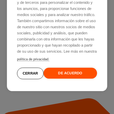
Artículo
20 min de lectura
y de terceros para personalizar el contenido y
los anuncios, para proporcionar funciones de
¿En qué consiste y qué debe
medios sociales y para analizar nuestro tráfico.
incluir una consultoría en
También compartimos información sobre el uso
de nuestro sitio con nuestros socios de medios
transformación digital?
sociales, publicidad y análisis, que pueden
combinarla con otra información que les hayas
proporcionado y que hayan recopilado a partir
de su uso de sus servicios. Lee más en nuestra
política de privacidad.
DE ACUERDO
CERRAR