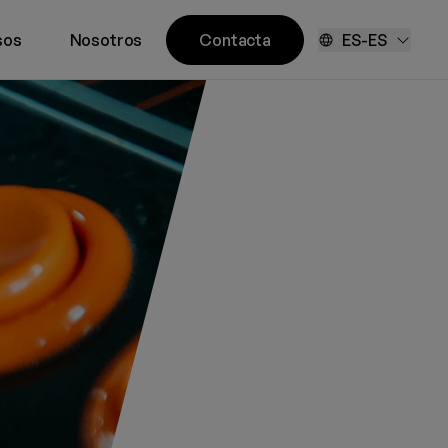
sos
Nosotros
Contacta
ES-ES