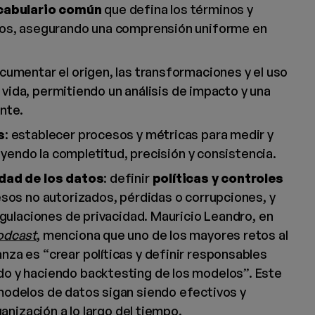
cabulario común
que defina los términos y
tos, asegurando una comprensión uniforme en
ocumentar el origen, las transformaciones y el uso
e vida, permitiendo un análisis de impacto y una
nte.
s
: establecer procesos y métricas para medir y
luyendo la completitud, precisión y consistencia.
idad de los datos
: definir
políticas y controles
sos no autorizados, pérdidas o corrupciones, y
egulaciones de privacidad. Mauricio Leandro, en
odcast
, menciona que uno de los mayores retos al
za es “crear políticas y definir responsables
o y haciendo backtesting de los modelos”. Este
odelos de datos sigan siendo efectivos y
ganización a lo largo del tiempo.