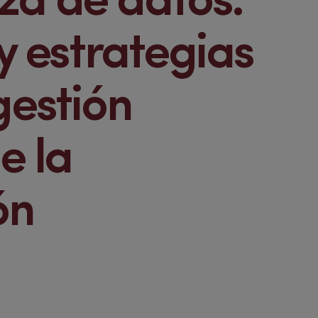
a de datos:
 y estrategias
gestión
e la
ón