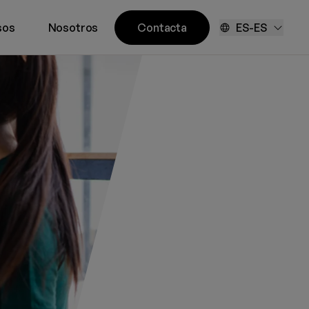
sos
Nosotros
Contacta
ES-ES