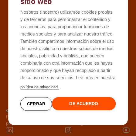
sitio web
Kit Digital
Nosotros (Incentro) utilizamos cookies propias
Kit Consulting
y de terceros para personalizar el contenido y
los anuncios, para proporcionar funciones de
Sobre Incentro
medios sociales y para analizar nuestro tráfico.
Conócenos
También compartimos información sobre el uso
Careers
de nuestro sitio con nuestros socios de medios
sociales, publicidad y análisis, que pueden
Contacto
combinarla con otra información que les hayas
proporcionado y que hayan recopilado a partir
de su uso de sus servicios. Lee más en nuestra
política de privacidad.
DE ACUERDO
CERRAR
© 1995 -
2026
Incentro
Política de
Política de
Aviso
Buzón de
privacidad
cookies
legal
denuncias