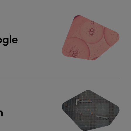
ogle
n