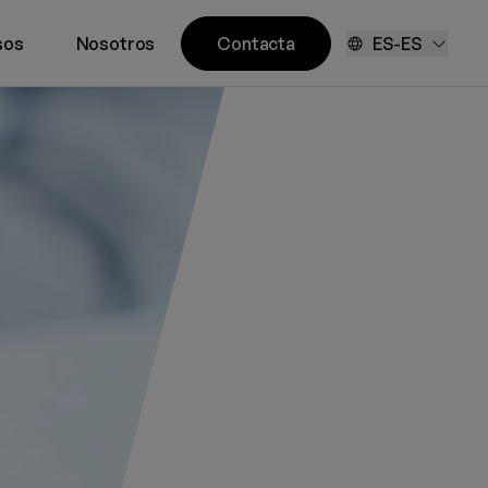
sos
Nosotros
Contacta
ES-ES