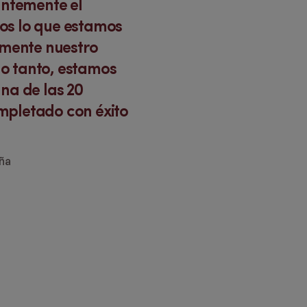
antemente el
os lo que estamos
amente nuestro
lo tanto, estamos
na de las 20
pletado con éxito
aña