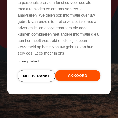
Oops, er ging iets mis!
te personaliseren, om functies voor sociale
media te bieden en om ons verkeer te
analyseren. We delen ook informatie over uw
Probeer het opnieuw
gebruik van onze site met onze sociale media-,
advertentie- en analysepartners die deze
kunnen combineren met andere informatie die u
aan hen heeft verstrekt en die zij hebben
verzameld op basis van uw gebruik van hun
services. Lees meer in ons
privacy beleid.
AKKOORD
NEE BEDANKT