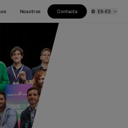
sos
Nosotros
Contacta
ES-ES