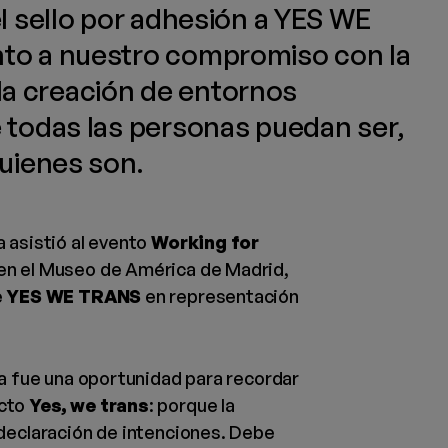
l sello por adhesión a YES WE
to a nuestro compromiso con la
y la creación de entornos
 todas las personas puedan ser,
uienes son.
 asistió al evento
Working for
en el Museo de América de Madrid,
e
YES WE TRANS
en representación
da fue una oportunidad para recordar
ecto
Yes, we trans
: porque la
 declaración de intenciones. Debe