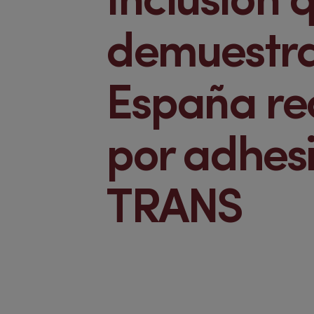
Inclusión 
demuestra
España rec
por adhes
TRANS