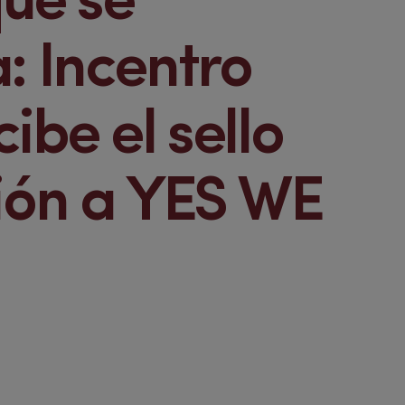
que se
: Incentro
ibe el sello
ión a YES WE