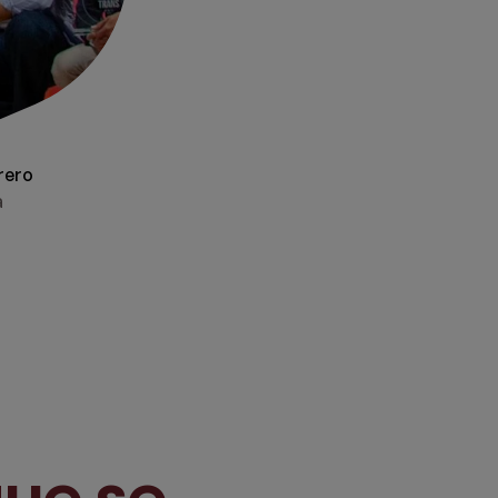
rero
a