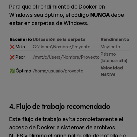
Para que el rendimiento de Docker en
Windows sea óptimo, el código
NUNCA
debe
estar en carpetas de Windows.
Escenario
Ubicación de la carpeta
Rendimiento
❌ Malo
C:\Users\Nombre\Proyecto
Muy lento
Pésimo
❌ Peor
/mnt/c/Users/Nombre/Proyecto
(latencia alta)
Velocidad
✅ Óptimo
/home/usuario/proyecto
Nativa
4. Flujo de trabajo recomendado
Este flujo de trabajo evita completamente el
acceso de Docker a sistemas de archivos
NTFS y elimina el principal cuello de botella de