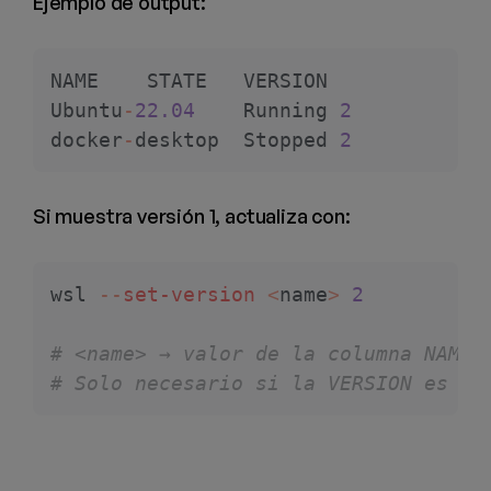
Ejemplo de output:
NAME	STATE	VERSION
Ubuntu
-
22.04
  	Running	
2
docker
-
desktop	Stopped	
2
Si muestra versión 1, actualiza con:
wsl 
--
set-version
 <
name
>
 2
# <name> → valor de la columna NAME 
# Solo necesario si la VERSION es 1