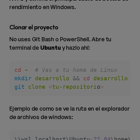
rendimiento en Windows.
Clonar el proyecto
No uses Git Bash o PowerShell. Abre tu
terminal de
Ubuntu
y hazlo ahí:
cd
 ~
  # Vas a tu home de Linux
mkdir
 desarrollo
 &&
 cd
 desarrollo
 # 
git
 clone
 <
tu-repositori
o
>
Ejemplo de como se ve la ruta en el explorador
de archivos de windows:
\\wsl.localhost\Ubuntu
-
22.04
\home\ge