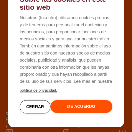
Recursos
sitio web
Kit Digital
Nosotros (Incentro) utilizamos cookies propias
Kit Consulting
y de terceros para personalizar el contenido y
los anuncios, para proporcionar funciones de
Sobre Incentro
medios sociales y para analizar nuestro tráfico.
Conócenos
También compartimos información sobre el uso
Careers
de nuestro sitio con nuestros socios de medios
sociales, publicidad y análisis, que pueden
Contacto
combinarla con otra información que les hayas
proporcionado y que hayan recopilado a partir
de su uso de sus servicios. Lee más en nuestra
política de privacidad.
DE ACUERDO
CERRAR
© 1995 -
2026
Incentro
Política de
Política de
Aviso
Buzón de
privacidad
cookies
legal
denuncias