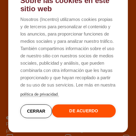
Sobre las cookies en este
Recursos
sitio web
Kit Digital
Nosotros (Incentro) utilizamos cookies propias
Kit Consulting
y de terceros para personalizar el contenido y
los anuncios, para proporcionar funciones de
Sobre Incentro
medios sociales y para analizar nuestro tráfico.
Conócenos
También compartimos información sobre el uso
Careers
de nuestro sitio con nuestros socios de medios
sociales, publicidad y análisis, que pueden
Contacto
combinarla con otra información que les hayas
proporcionado y que hayan recopilado a partir
de su uso de sus servicios. Lee más en nuestra
política de privacidad.
DE ACUERDO
CERRAR
© 1995 -
2026
Incentro
Política de
Política de
Aviso
Buzón de
privacidad
cookies
legal
denuncias