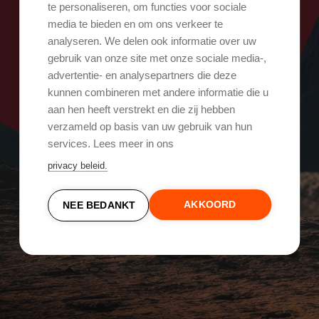
Oops, er ging iets mis!
te personaliseren, om functies voor sociale
media te bieden en om ons verkeer te
analyseren. We delen ook informatie over uw
Probeer het opnieuw
gebruik van onze site met onze sociale media-,
advertentie- en analysepartners die deze
kunnen combineren met andere informatie die u
aan hen heeft verstrekt en die zij hebben
verzameld op basis van uw gebruik van hun
services. Lees meer in ons
privacy beleid.
AKKOORD
NEE BEDANKT