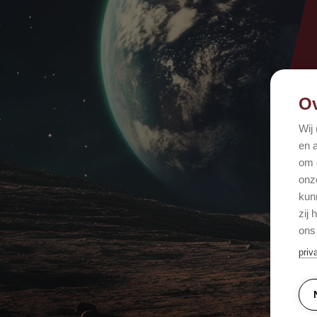
Ov
Wij
en 
om 
onz
kun
zij
ons
priv