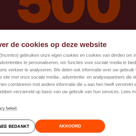
Oops, er ging iets mis!
er de cookies op deze website
 (Incentro) gebruiken onze eigen cookies en cookies van derden om 
Probeer het opnieuw
advertenties te personaliseren, om functies voor sociale media te bie
ons verkeer te analyseren. We delen ook informatie over uw gebruik
e site met onze sociale media-, advertentie- en analysepartners die 
nen combineren met andere informatie die u aan hen heeft verstrekt e
 hebben verzameld op basis van uw gebruik van hun services. Lees m
acy beleid.
AKKOORD
NEE BEDANKT