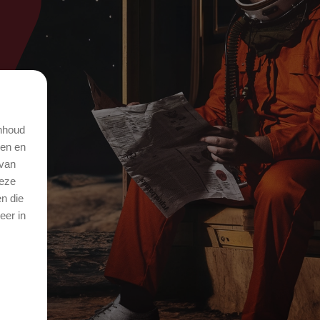
inhoud
den en
 van
deze
n die
eer in