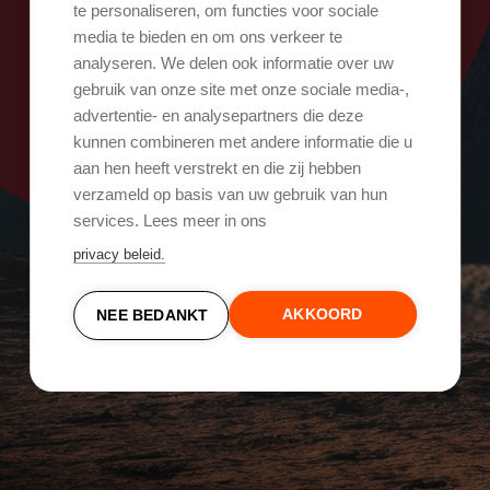
Oops, er ging iets mis!
te personaliseren, om functies voor sociale
media te bieden en om ons verkeer te
analyseren. We delen ook informatie over uw
Probeer het opnieuw
gebruik van onze site met onze sociale media-,
advertentie- en analysepartners die deze
kunnen combineren met andere informatie die u
aan hen heeft verstrekt en die zij hebben
verzameld op basis van uw gebruik van hun
services. Lees meer in ons
privacy beleid.
AKKOORD
NEE BEDANKT