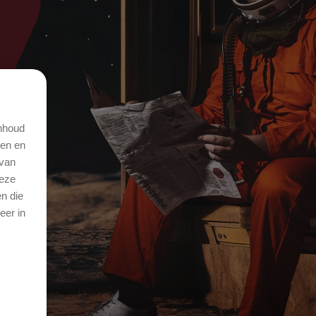
inhoud
den en
 van
deze
n die
eer in