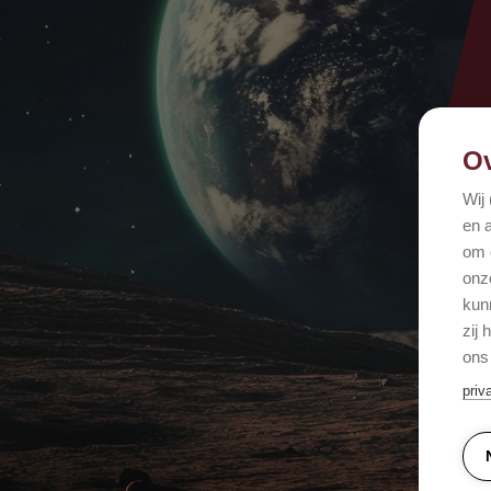
Ov
Wij
en 
om 
onz
kun
zij
ons
priv