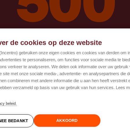
Oops, er ging iets mis!
er de cookies op deze website
 (Incentro) gebruiken onze eigen cookies en cookies van derden om 
Probeer het opnieuw
advertenties te personaliseren, om functies voor sociale media te bie
ons verkeer te analyseren. We delen ook informatie over uw gebruik
e site met onze sociale media-, advertentie- en analysepartners die 
nen combineren met andere informatie die u aan hen heeft verstrekt e
 hebben verzameld op basis van uw gebruik van hun services. Lees m
acy beleid.
AKKOORD
NEE BEDANKT