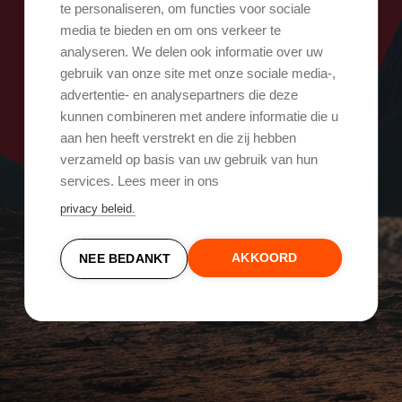
Oops, er ging iets mis!
te personaliseren, om functies voor sociale
media te bieden en om ons verkeer te
analyseren. We delen ook informatie over uw
Probeer het opnieuw
gebruik van onze site met onze sociale media-,
advertentie- en analysepartners die deze
kunnen combineren met andere informatie die u
aan hen heeft verstrekt en die zij hebben
verzameld op basis van uw gebruik van hun
services. Lees meer in ons
privacy beleid.
AKKOORD
NEE BEDANKT